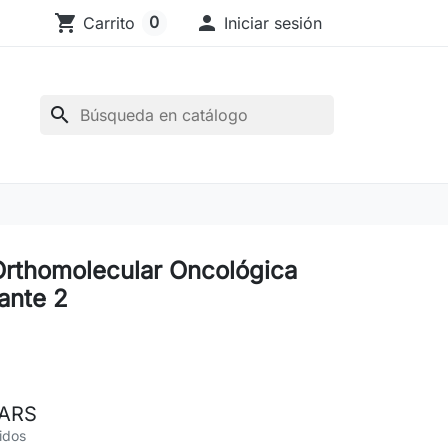
shopping_cart

0
Carrito
Iniciar sesión
search
Orthomolecular Oncológica
ante 2
 ARS
idos