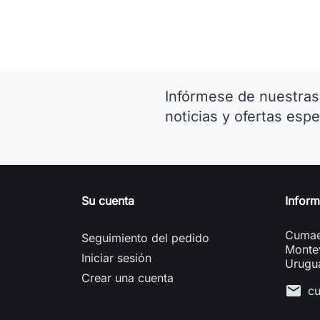
Infórmese de nuestras
noticias y ofertas espe
Su cuenta
Inform
Cumae
Seguimiento del pedido
Monte
Iniciar sesión
Urugu
Crear una cuenta
mail
c