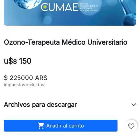
Ozono-Terapeuta Médico Universitario
u$s 150
$ 225000 ARS
Impuestos incluidos
Archivos para descargar

Añadir al carrito
favorite_border