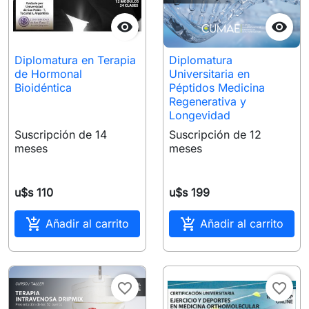


Diplomatura en Terapia
Diplomatura
de Hormonal
Universitaria en
Bioidéntica
Péptidos Medicina
Regenerativa y
Longevidad
Suscripción de 14
Suscripción de 12
meses
meses
u$s 110
u$s 199


Añadir al carrito
Añadir al carrito
favorite_border
favorite_border