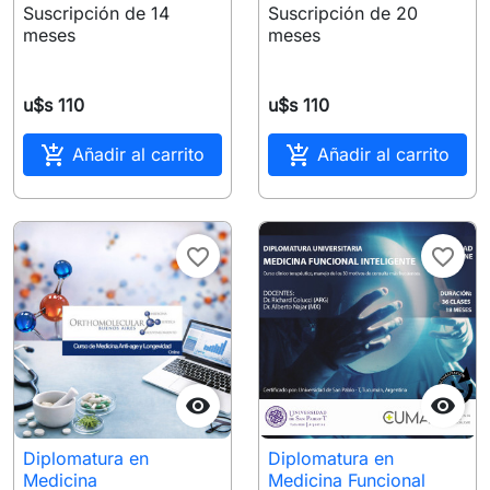
Suscripción de 14
Suscripción de 20
meses
meses
u$s 110
u$s 110


Añadir al carrito
Añadir al carrito
favorite_border
favorite_border


Diplomatura en
Diplomatura en
Medicina
Medicina Funcional