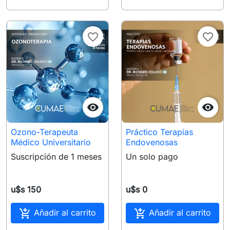
favorite_border
favorite_border


Ozono-Terapeuta
Práctico Terapias
Médico Universitario
Endovenosas
Suscripción de 1 meses
Un solo pago
u$s 150
u$s 0


Añadir al carrito
Añadir al carrito