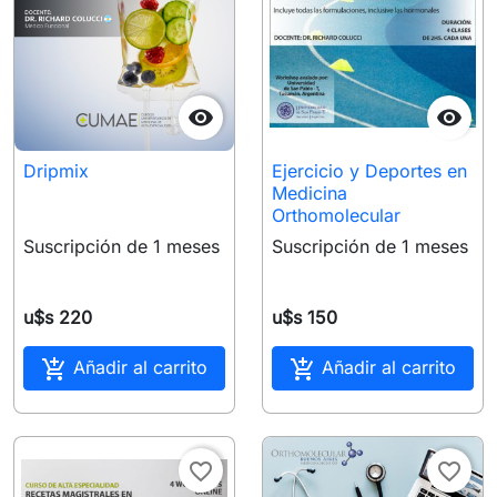


Dripmix
Ejercicio y Deportes en
Medicina
Orthomolecular
Suscripción de 1 meses
Suscripción de 1 meses
u$s 220
u$s 150


Añadir al carrito
Añadir al carrito
favorite_border
favorite_border