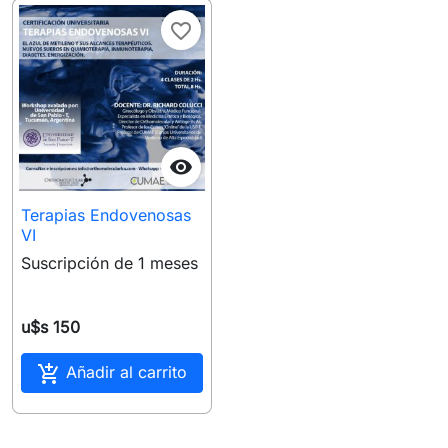
favorite_border

Terapias Endovenosas
VI
Suscripción de 1 meses
u$s 150

Añadir al carrito