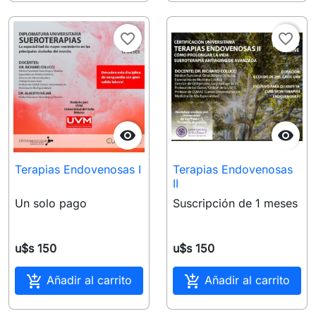
favorite_border
favorite_border


Terapias Endovenosas I
Terapias Endovenosas
II
Un solo pago
Suscripción de 1 meses
u$s 150
u$s 150


Añadir al carrito
Añadir al carrito