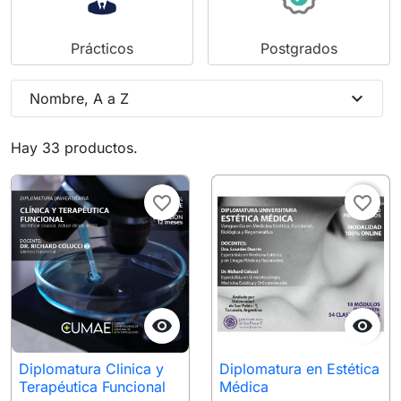
Prácticos
Postgrados
expand_more
Nombre, A a Z
Hay 33 productos.
favorite_border
favorite_border


Diplomatura Clinica y
Diplomatura en Estética
Terapéutica Funcional
Médica