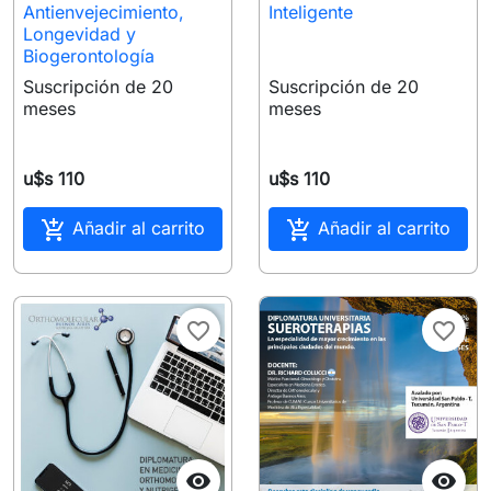
Antienvejecimiento,
Inteligente
Longevidad y
Biogerontología
Suscripción de 20
Suscripción de 20
meses
meses
u$s 110
u$s 110


Añadir al carrito
Añadir al carrito
favorite_border
favorite_border

