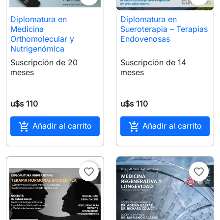
Diplomatura en
Diplomatura en
Medicina
Sueroterapia – Terapias
Orthomolecular y
Endovenosas
Nutrigenómica
Suscripción de 20
Suscripción de 14
meses
meses
u$s 110
u$s 110


Añadir al carrito
Añadir al carrito
favorite_border
favorite_border