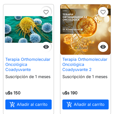
favorite_border
favorite_border


Terapia Orthomolecular
Terapia Orthomolecular
Oncológica
Oncológica
Coadyuvante
Coadyuvante 2
Suscripción de 1 meses
Suscripción de 1 meses
u$s 150
u$s 190


Añadir al carrito
Añadir al carrito