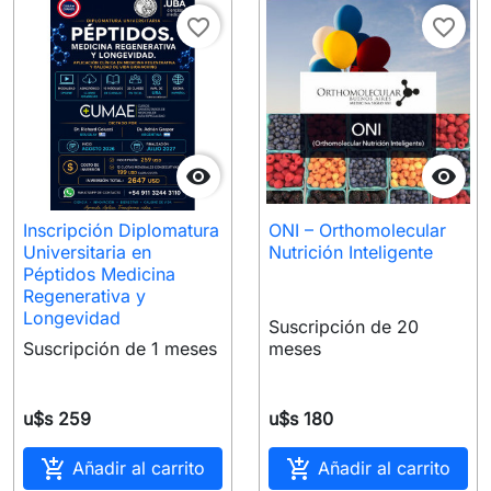
favorite_border
favorite_border


Inscripción Diplomatura
ONI – Orthomolecular
Universitaria en
Nutrición Inteligente
Péptidos Medicina
Regenerativa y
Longevidad
Suscripción de 20
Suscripción de 1 meses
meses
u$s 259
u$s 180


Añadir al carrito
Añadir al carrito