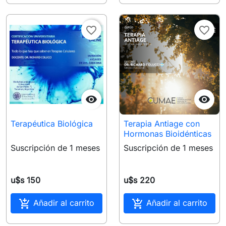
favorite_border
favorite_border


Terapéutica Biológica
Terapia Antiage con
Hormonas Bioidénticas
Suscripción de 1 meses
Suscripción de 1 meses
u$s 150
u$s 220


Añadir al carrito
Añadir al carrito