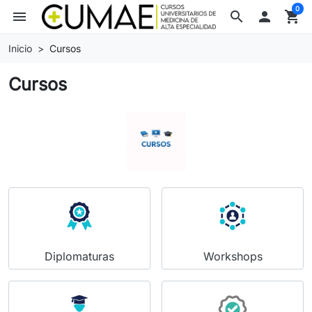
0
menu
search

shopping_cart
Inicio
Cursos
Cursos
Diplomaturas
Workshops