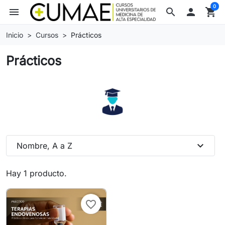
0
menu
search

shopping_cart
Inicio
Cursos
Prácticos
Prácticos
expand_more
Nombre, A a Z
Hay 1 producto.
favorite_border